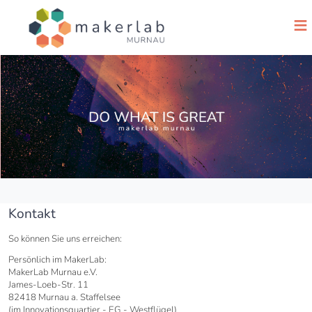
≡
Kontakt
So können Sie uns erreichen:
Persönlich im MakerLab:
MakerLab Murnau e.V.
James-Loeb-Str. 11
82418 Murnau a. Staffelsee
(im Innovationsquartier - EG - Westflügel)