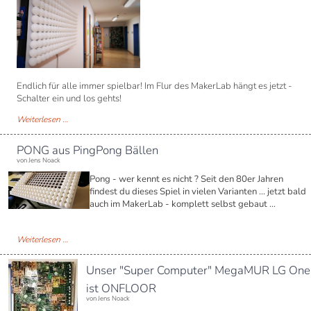
Endlich für alle immer spielbar! Im Flur des MakerLab hängt es jetzt -
Schalter ein und los gehts!
PONG
Weiterlesen …
für
jede(n)
PONG aus PingPong Bällen
von Jens Noack
Pong - wer kennt es nicht ? Seit den 80er Jahren
findest du dieses Spiel in vielen Varianten ... jetzt bald
auch im MakerLab - komplett selbst gebaut ...
PONG
Weiterlesen …
aus
PingPong
Unser "Super Computer" MegaMUR LG One
Bällen
ist ONFLOOR
von Jens Noack