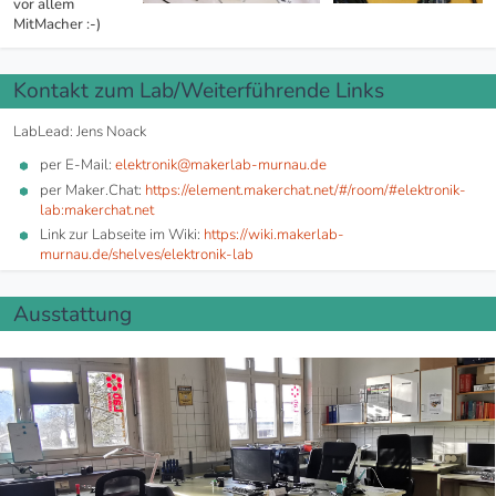
vor allem
MitMacher :-)
Kontakt zum Lab/Weiterführende Links
LabLead: Jens Noack
per E-Mail:
elektronik@makerlab-murnau.de
per Maker.Chat:
https://element.makerchat.net/#/room/#elektronik-
lab:makerchat.net
Link zur Labseite im Wiki:
https://wiki.makerlab-
murnau.de/shelves/elektronik-lab
Ausstattung