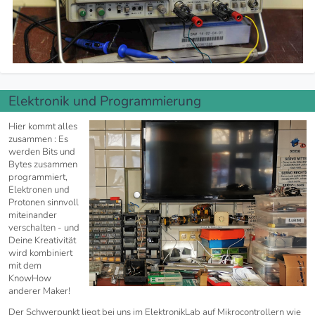
Elektronik und Programmierung
Hier kommt alles
zusammen : Es
werden Bits und
Bytes zusammen
programmiert,
Elektronen und
Protonen sinnvoll
miteinander
verschalten - und
Deine Kreativität
wird kombiniert
mit dem
KnowHow
anderer Maker!
Der Schwerpunkt liegt bei uns im ElektronikLab auf Mikrocontrollern wie