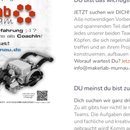
DU bist das wichtigst
JETZT suchen wir DICH!
Alle notwendigen Vorbere
und spannenden Teil darf
Jedes unserer beiden Tea
Köpfen, die sich regelm
treffen und an ihrem Pro
konstruiernen, aufbauen 
Worauf wartest Du?
Jetz
info@makerlab-murnau.
DU meinst du bist z
Dich suchen wir ganz dri
Zu alt gibts hier nicht! J
Teams. Die Aufgaben der
und fachliche und kreati
gebraucht wird! Komm auc