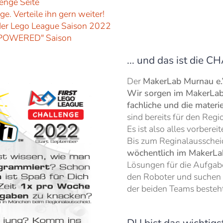
lenge Seite
e. Verteile ihn gern weiter!
er Lego League Saison 2022
ERPOWERED" Saison
... und das ist die
Der
MakerLab Murnau e.
Wir sorgen im MakerLab f
fachliche und die materi
sind bereits für den Reg
Es ist also alles vorberei
Bis zum Reginalausschei
wöchentlich im MakerL
Lösungen für die Aufgab
den Roboter und suchen 
der beiden Teams besteh