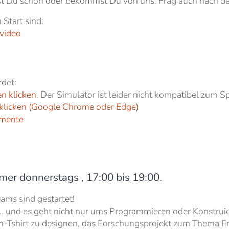
st Du schon oder bekommst Du von uns. Frag auch nach de
 Start sind:
video
rdet:
en klicken
. Der Simulator ist leider nicht kompatibel zum Sp
 klicken (Google Chrome oder Edge)
umente
mer donnerstags , 17:00 bis 19:00.
ms sind gestartet!
i ... und es geht nicht nur ums Programmieren oder Konstru
-Tshirt zu designen, das Forschungsprojekt zum Thema En