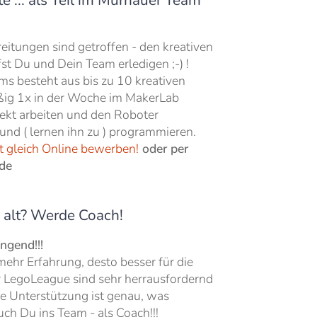
e ... als Teil im Murnauer Team
itungen sind getroffen - den kreativen
st Du und Dein Team erledigen ;-) !
ms besteht aus bis zu 10 kreativen
äßig 1x in der Woche im MakerLab
jekt arbeiten und den Roboter
und ( lernen ihn zu ) programmieren.
t gleich Online bewerben!
oder per
de
u alt? Werde Coach!
ngend!!!
e mehr Erfahrung, desto besser für die
 LegoLeague sind sehr herrausfordernd
ve Unterstützung ist genau, was
h Du ins Team - als Coach!!!