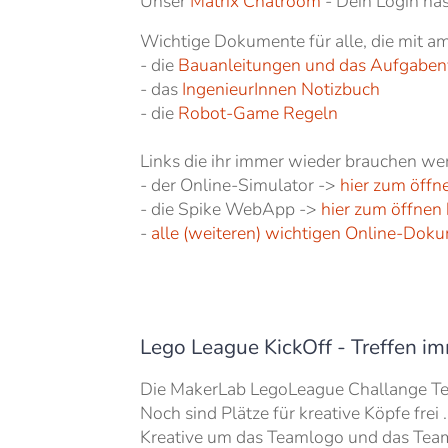
Unser
Matrix Chatroom
- Dein Login ha
Wichtige Dokumente für alle, die mit am
- die
Bauanleitungen und das Aufgaben
- das
IngenieurInnen Notizbuch
- die
Robot-Game Regeln
Links die ihr immer wieder brauchen we
- der Online-Simulator ->
hier zum öffn
- die Spike WebApp ->
hier zum öffnen
-
alle (weiteren) wichtigen Online-Dok
Lego League KickOff - Treffen im
Die MakerLab LegoLeague Challange Tea
Noch sind Plätze für kreative Köpfe fre
Kreative um das Teamlogo und das Team