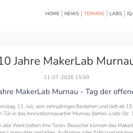
HOME
NEWS
TERMINE
LABS
IQ
10 Jahre MakerLab Murna
11-07-2026 15:00
ahre MakerLab Murnau - Tag der offen
tag, 11. Juli, sein zehnjähriges Bestehen und lädt ab 15 
n Tür in das Innovationsquartier Murnau (James-Loeb-Str. 1
en alle Werkstätten ihre Türen. Besucher können das Make
em Lasercutter gestalten, Aufkleber oder Schlüsselanhänge