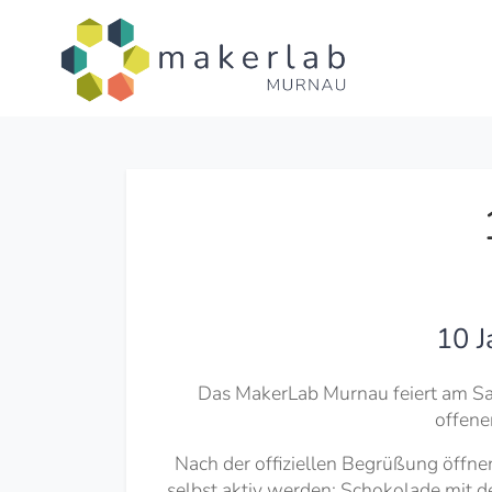
10 J
Das MakerLab Murnau feiert am Sams
offene
Nach der offiziellen Begrüßung öffn
selbst aktiv werden: Schokolade mit d