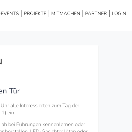
NAVIGATION
ÜBERSPRINGEN
-EVENTS
PROJEKTE
MITMACHEN
PARTNER
LOGIN
u
en Tür
Uhr alle Interessierten zum Tag der
1) ein.
rLab bei Führungen kennenlernen oder
r herstellen, LED-Gesichter löten oder