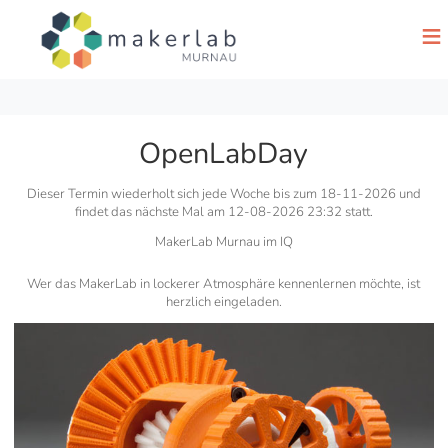
≡
OpenLabDay
Dieser Termin wiederholt sich jede Woche bis zum 18-11-2026 und
findet das nächste Mal am
12-08-2026 23:32
statt.
MakerLab Murnau im IQ
Wer das MakerLab in lockerer Atmosphäre kennenlernen möchte, ist
herzlich eingeladen.