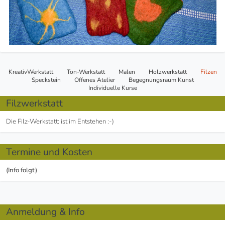
Navigation
KreativWerkstatt
Ton-Werkstatt
Malen
Holzwerkstatt
Filzen
überspringen
Speckstein
Offenes Atelier
Begegnungsraum Kunst
Individuelle Kurse
Filzwerkstatt
Die Filz-Werkstatt: ist im Entstehen :-)
Termine und Kosten
(Info folgt)
Anmeldung & Info