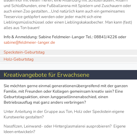
Bauernhof mit vielen Tieren, eine Ritterburg mit Schloßfräulein, Rittern
und Schloßhunden, eine Fußballarena mit Spielern und Zuschauern oder
auch einen Zoo gestalten....Und natürlich kann auch ein gemeinsames
Teeservice getöpfert werden oder jeder macht sich eine
Lieblingsmüslischüssel oder einen Lieblingskakaobecher. Man kann (fast)
alles aus Ton bauen!
Info & Anmeldung: Sabine Feldmeier-Langer Tel.: 08841/4226 oder
sabine@feldmeier-langer.de
Speckstein-Geburtstag
Holz-Geburtstag
Kreativangebote für Erwachsene
Sie möchten gerne einmal generationenübergreifend mit der ganzen
Familie, mit Freunden oder Kollegen gemeinsam kreativ sein? Eine
Geburtstagsaktion, einen Junggesellinnenabschied, einen
Betriebsausflug mal ganz anders verbringen?
Unter Anleitung in der Gruppe aus Ton, Holz oder Speckstein eigene
Kunstwerke gestalten?
Nassfilzen, Leinwand- oder Hinterglasmalerei ausprobieren? Eigene
Ideen entwickeln?