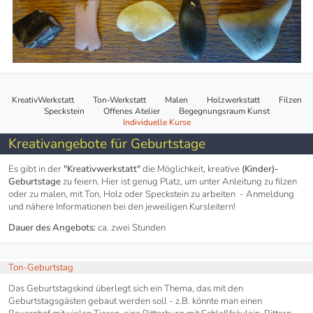
Navigation
KreativWerkstatt
Ton-Werkstatt
Malen
Holzwerkstatt
Filzen
überspringen
Speckstein
Offenes Atelier
Begegnungsraum Kunst
Individuelle Kurse
Kreativangebote für Geburtstage
Es gibt in der
"Kreativwerkstatt"
die Möglichkeit, kreative
(Kinder)-
Geburtstage
zu feiern. Hier ist genug Platz, um unter Anleitung zu filzen
oder zu malen, mit Ton, Holz oder Speckstein zu arbeiten - Anmeldung
und nähere Informationen bei den jeweiligen Kursleitern!
Dauer des Angebots:
ca. zwei Stunden
Ton-Geburtstag
Das Geburtstagskind überlegt sich ein Thema, das mit den
Geburtstagsgästen gebaut werden soll - z.B. könnte man einen